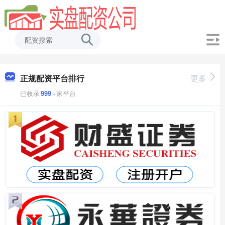
正规配资平台排行
更多
已收录
999
+家平台