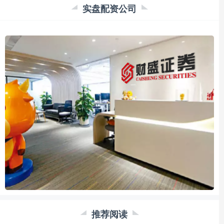
实盘配资公司
推荐阅读