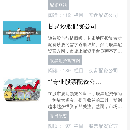
多的配资公司，如何选择一家安全、正
配资网站
规的平台成为关键。本文....
阅读：
112
栏目：
实盘配资公司
甘肃炒股配资公司排名合规平台一览
随着股市行情回暖，甘肃地区投资者对
配资炒股的需求逐渐增加。然而股票配
资官方网，市场上配资平台良莠不齐，
选择一家合规、安全的配资公司至关重
股票配资官方网
要。本文将为您梳理甘肃炒....
阅读：
189
栏目：
实盘配资公司
**专业股票配资公司推荐**
在股市波动频繁的当下，股票配资作为
一种放大资金、提升收益的工具，受到
越来越多投资者的关注。然而，市场上
配资公司数量众多，质量参差不齐，如
股指配资
何筛选出正规、专业、安全....
阅读：
197
栏目：
股票配资官方