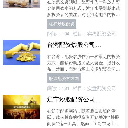
在股票投资领域，配资作为一种放大资
金使用效率的方式，近年来受到越来越
多投资者的关注。对于河南地区的投资
者而言，选择一家正规、可靠的股票配
杠杆炒股配资
资公司至关重要。本文将为....
阅读：
154
栏目：
实盘配资公司
台湾配资炒股公司推荐
在台湾，配资炒股作为一种常见的投资
方式，能够帮助股民放大资金、提升收
益。然而，面对市场上众多配资公司，
如何选择一家安全、合规且服务优质的
股票配资官方网
平台，成为投资者最关心的....
阅读：
131
栏目：
实盘配资公司
辽宁炒股配资公司排名
在辽宁配资网站，随着股票市场的活
跃，越来越多的投资者开始关注**炒股
配资**这一工具。然而，面对市场上众