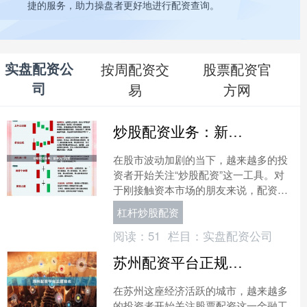
捷的服务，助力操盘者更好地进行配资查询。
实盘配资公
按周配资交
股票配资官
司
易
方网
炒股配资业务：新手入门指南
在股市波动加剧的当下，越来越多的投
资者开始关注“炒股配资”这一工具。对
于刚接触资本市场的朋友来说，配资既
可能放大收益，也可能放大风险。本文
杠杆炒股配资
将用通俗易懂的方式，为....
阅读：
51
栏目：
实盘配资公司
苏州配资平台正规排名
在苏州这座经济活跃的城市，越来越多
的投资者开始关注股票配资这一金融工