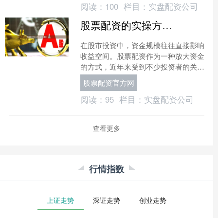
阅读：
100
栏目：
实盘配资公司
股票配资的实操方法与注意事项
在股市投资中，资金规模往往直接影响
收益空间。股票配资作为一种放大资金
的方式，近年来受到不少投资者的关
注。本文将详细介绍股票配资的实操方
股票配资官方网
法，并梳理其中需要特别注意....
阅读：
95
栏目：
实盘配资公司
查看更多
行情指数
上证走势
深证走势
创业走势