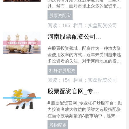
具。然而，面对市场上众多的配资平台
股票资配宝，如何辨别其正规性、选择
股票资配宝
适合自己的平台，成为投资....
阅读：
185
栏目：
实盘配资公司
河南股票配资公司推荐（规平台）
在股票投资领域，配资作为一种放大资
金使用效率的方式，近年来受到越来越
多投资者的关注。对于河南地区的投资
者而言，选择一家正规、可靠的股票配
杠杆炒股配资
资公司至关重要。本文将为....
阅读：
154
栏目：
实盘配资公司
股票配资官网_专业杠杆炒股平台
# 股票配资官网_专业杠杆炒股平台：助
力投资者放大收益的明智之选股指配资
在当今波动频繁的A股市场中，越来越
多的投资者开始关注杠杆交易这一工
股指配资
具。股票配资，作为一....