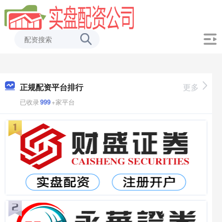
正规配资平台排行
更多
已收录
999
+家平台