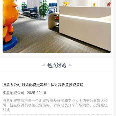
热点讨论
股票大公司 股票配资交流群：探讨高收益投资策略
实盘配资公司
2025-02-18
股票配资交流群是一个汇聚投资爱好者和专业人士的平台股票大公
司，旨在探讨高收益投资策略。群内成员分享市场洞察、投资经验
和成