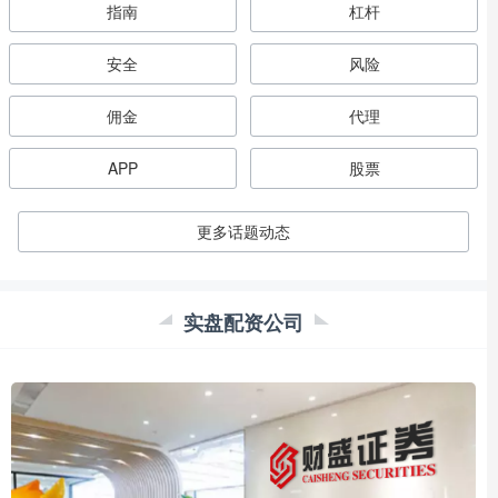
指南
杠杆
安全
风险
佣金
代理
APP
股票
更多话题动态
实盘配资公司