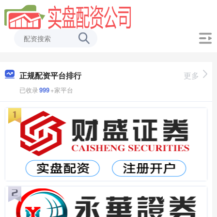
正规配资平台排行
更多
已收录
999
+家平台