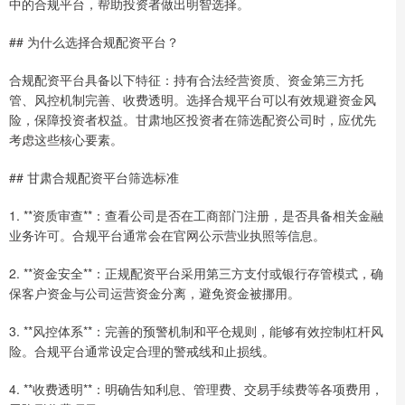
中的合规平台，帮助投资者做出明智选择。
## 为什么选择合规配资平台？
合规配资平台具备以下特征：持有合法经营资质、资金第三方托
管、风控机制完善、收费透明。选择合规平台可以有效规避资金风
险，保障投资者权益。甘肃地区投资者在筛选配资公司时，应优先
考虑这些核心要素。
## 甘肃合规配资平台筛选标准
1. **资质审查**：查看公司是否在工商部门注册，是否具备相关金融
业务许可。合规平台通常会在官网公示营业执照等信息。
2. **资金安全**：正规配资平台采用第三方支付或银行存管模式，确
保客户资金与公司运营资金分离，避免资金被挪用。
3. **风控体系**：完善的预警机制和平仓规则，能够有效控制杠杆风
险。合规平台通常设定合理的警戒线和止损线。
4. **收费透明**：明确告知利息、管理费、交易手续费等各项费用，