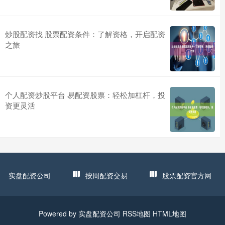
炒股配资找 股票配资条件：了解资格，开启配资
之旅
个人配资炒股平台 易配资股票：轻松加杠杆，投
资更灵活
实盘配资公司
按周配资交易
股票配资官方网
Powered by
实盘配资公司
RSS地图
HTML地图