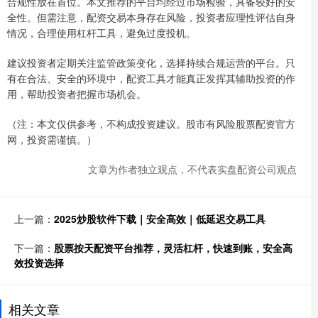
合规性放在首位。本文推荐的平台均经过市场检验，具备较好的安
全性。但需注意，配资交易本身存在风险，投资者应理性评估自身
情况，合理使用杠杆工具，避免过度投机。
建议投资者定期关注监管政策变化，选择持续合规运营的平台。只
有在合法、安全的环境中，配资工具才能真正发挥其辅助投资的作
用，帮助投资者把握市场机会。
（注：本文仅供参考，不构成投资建议。股市有风险股票配资官方
网，投资需谨慎。）
文章为作者独立观点，不代表实盘配资公司观点
上一篇：
2025炒股软件下载｜安全高效｜低延迟交易工具
下一篇：
股票按天配资平台推荐，灵活杠杆，快速到账，安全高
效投资选择
相关文章