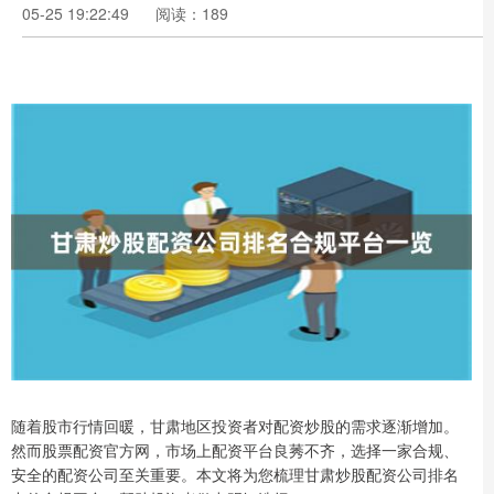
05-25 19:22:49
阅读：189
随着股市行情回暖，甘肃地区投资者对配资炒股的需求逐渐增加。
然而股票配资官方网，市场上配资平台良莠不齐，选择一家合规、
安全的配资公司至关重要。本文将为您梳理甘肃炒股配资公司排名