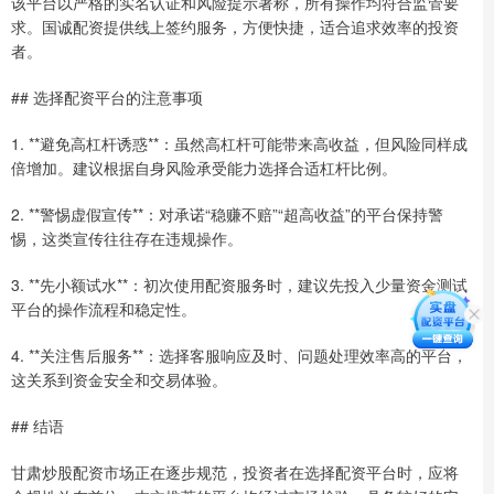
该平台以严格的实名认证和风险提示著称，所有操作均符合监管要
求。国诚配资提供线上签约服务，方便快捷，适合追求效率的投资
者。
## 选择配资平台的注意事项
1. **避免高杠杆诱惑**：虽然高杠杆可能带来高收益，但风险同样成
倍增加。建议根据自身风险承受能力选择合适杠杆比例。
2. **警惕虚假宣传**：对承诺“稳赚不赔”“超高收益”的平台保持警
惕，这类宣传往往存在违规操作。
3. **先小额试水**：初次使用配资服务时，建议先投入少量资金测试
平台的操作流程和稳定性。
4. **关注售后服务**：选择客服响应及时、问题处理效率高的平台，
这关系到资金安全和交易体验。
## 结语
甘肃炒股配资市场正在逐步规范，投资者在选择配资平台时，应将