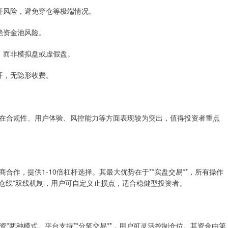
杠杆风险，避免穿仓等极端情况。
杜绝资金池风险。
务，而非模拟盘或虚假盘。
公开，无隐形收费。
在合规性、用户体验、风控能力等方面表现较为突出，值得投资者重点
作，提供1-10倍杠杆选择。其最大优势在于**实盘交易**，所有操作
仓线”双线机制，用户可自定义止损点，适合稳健型投资者。
资”两种模式。平台支持**分笔交易**，用户可灵活控制仓位。其资金由第