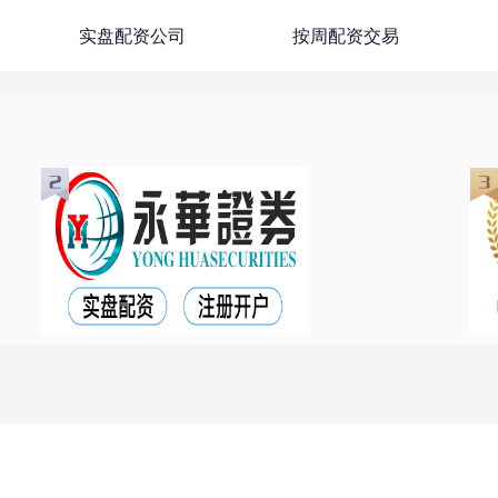
实盘配资公司
按周配资交易