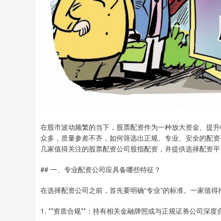
在股市波动频繁的当下，股票配资作为一种放大资金、提升
众多，质量参差不齐，如何筛选出正规、专业、安全的配资
几家值得关注的股票配资公司股指配资，并提供选择配资平
## 一、专业配资公司应具备哪些特征？
在选择配资公司之前，首先要明确“专业”的标准。一家值
1. **资质合规**：持有相关金融牌照或与正规证券公司深