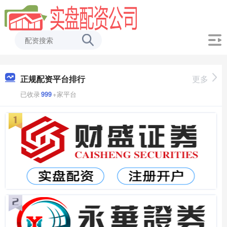
正规配资平台排行
更多
已收录
999
+家平台