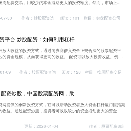
周配资交易，用较少的本金撬动更大的投资额度。然而，市场上....
07-30
作者：炒股配资选
阅读：
101
栏目：
实盘配资公司
正规合法的股票配资平台 炒股配资：如何利用杠杆放大收益
杆放大收益的投资方式，通过向券商借入资金正规合法的股票配资平
的资金规模，从而获得更高的收益。 配资可以放大投资收益。例....
01-09
作者：股票配资查询
阅读：
128
栏目：
按周配资交易
厦门恒指期货配资 配资炒股，中国股票配资网，助你轻松投资
资网提供的创新投资方式，它可以帮助投资者放大资金杠杆厦门恒指期
收益。通过配资炒股，投资者可以以较少的资金撬动更大的资金....
更新：2026-01-04
作者：股票配资8倍