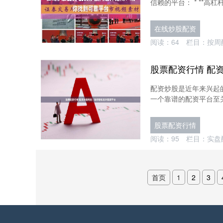
信赖的平台： * **高杠
在线炒股配资
阅读：
64
栏目：
按周
股票配资行情 配
配资炒股是近年来兴起
一个靠谱的配资平台至关
股票配资行情
阅读：
95
栏目：
实盘
首页
1
2
3