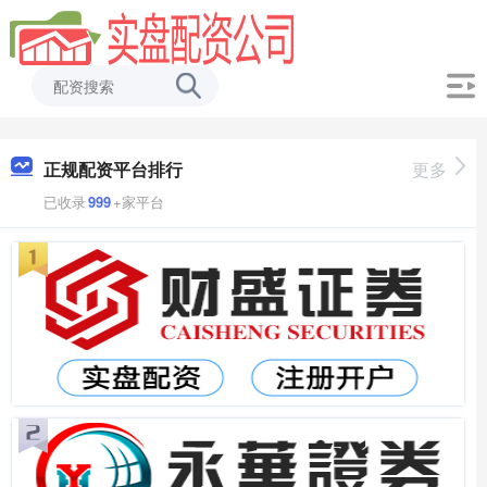
正规配资平台排行
更多
已收录
999
+家平台