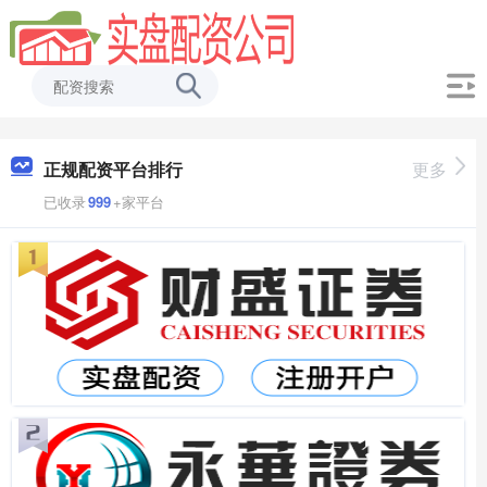
正规配资平台排行
更多
已收录
999
+家平台