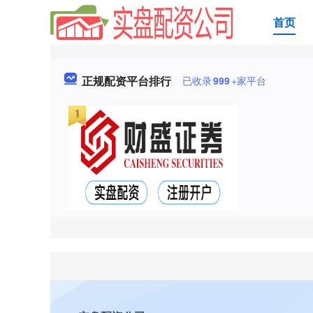
首页
正规配资平台排行
已收录
999
+家平台