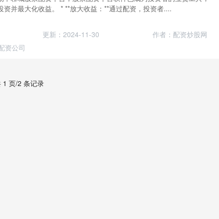
并最大化收益。 * **放大收益：**通过配资，投资者....
更新：2024-11-30
作者：配资炒股网
配资公司
 1 页/2 条记录