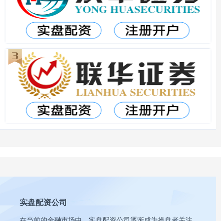
实盘配资公司
在当前的金融市场中，实盘配资公司逐渐成为操盘者关注