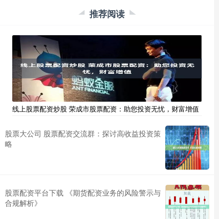
推荐阅读
线上股票配资炒股 荣成市股票配资：助您投资无忧，财富增值
股票大公司 股票配资交流群：探讨高收益投资策
略
股票配资平台下载 《期货配资业务的风险警示与
合规解析》