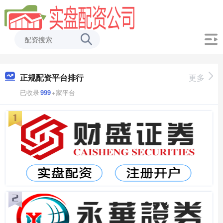
正规配资平台排行
更多
已收录
999
+家平台