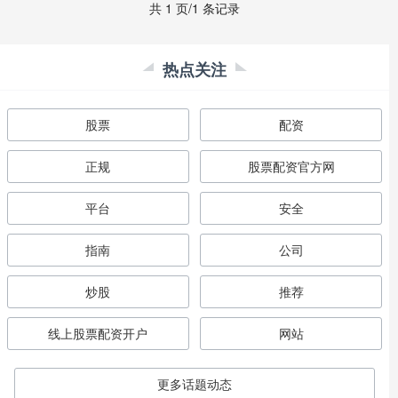
共 1 页/1 条记录
热点关注
股票
配资
正规
股票配资官方网
平台
安全
指南
公司
炒股
推荐
线上股票配资开户
网站
更多话题动态