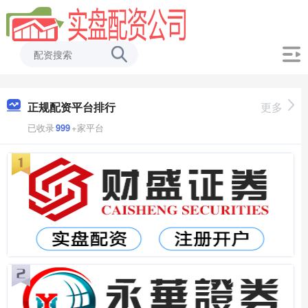
正规配资平台排行
更多
已收录
999
+家平台