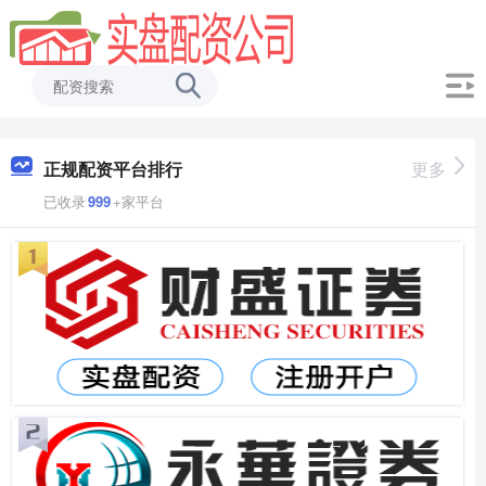
正规配资平台排行
更多
已收录
999
+家平台