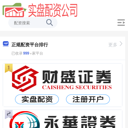
正规配资平台排行
更多
已收录
999
+家平台