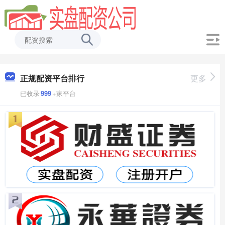
正规配资平台排行
更多
已收录
999
+家平台