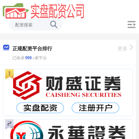
正规配资平台排行
更多
已收录
999
+家平台