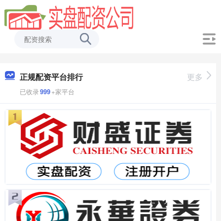
正规配资平台排行
更多
已收录
999
+家平台