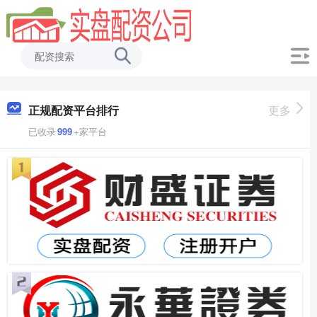
正规配资平台排行
更多
已收录
999
+家平台