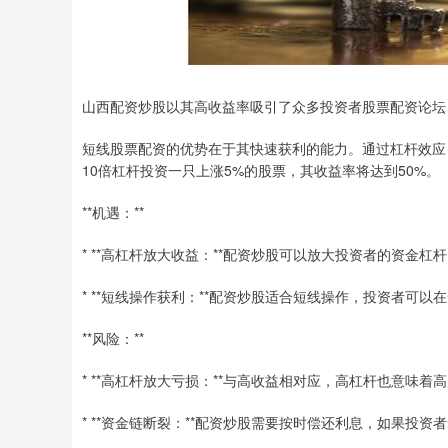
山西配资炒股以其高收益率吸引了众多投资者股票配资论坛
短线股票配资的优势在于其快速获利的能力。通过杠杆效应
10倍杠杆投资一只上涨5%的股票，其收益率将达到50%。
**机遇：**
* **高杠杆放大收益：**配资炒股可以放大投资者的资金
* **短线操作获利：**配资炒股适合短线操作，投资者可以
**风险：**
* **高杠杆放大亏损：**与高收益相对应，高杠杆也意味
* **资金链断裂：**配资炒股需要按时偿还利息，如果投