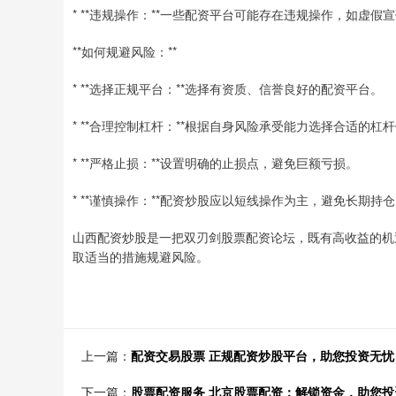
* **违规操作：**一些配资平台可能存在违规操作，如虚
**如何规避风险：**
* **选择正规平台：**选择有资质、信誉良好的配资平台。
* **合理控制杠杆：**根据自身风险承受能力选择合适的杠
* **严格止损：**设置明确的止损点，避免巨额亏损。
* **谨慎操作：**配资炒股应以短线操作为主，避免长期持
山西配资炒股是一把双刃剑股票配资论坛，既有高收益的机
取适当的措施规避风险。
上一篇：
配资交易股票 正规配资炒股平台，助您投资无忧
下一篇：
股票配资服务 北京股票配资：解锁资金，助您投