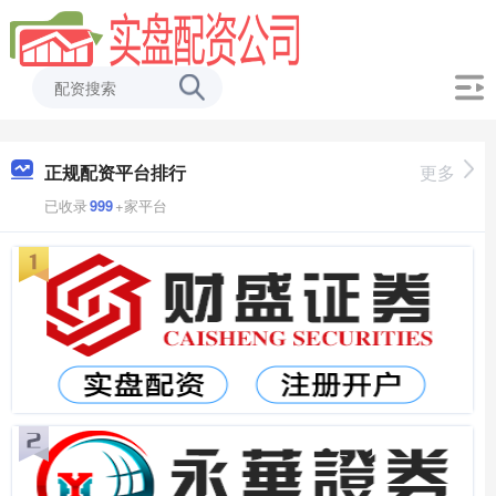
正规配资平台排行
更多
已收录
999
+家平台