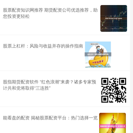
股票配资知识网推荐 期货配资公司优选推荐，助
您投资更轻松
股票上杠杆：风险与收益并存的操作指南
股指期货配资软件 “红色浪潮”来袭？诸多专家预
计共和党将取得“三连胜”
能看盘的配资 揭秘股票配资平台：热门选择一览