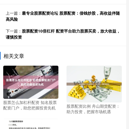
上一篇：
最专业股票配资论坛 股票配资：借钱炒股，高收益伴随
高风险
下一篇：
股票配资10倍杠杆 配资平台助力股票买卖，放大收益，
谨慎投资
相关文章
股票怎么加杠杆配资 知名股票
股票配资比例 舟山期货配资：
配资门户，助您把握投资先机
助力投资，把握市场机遇