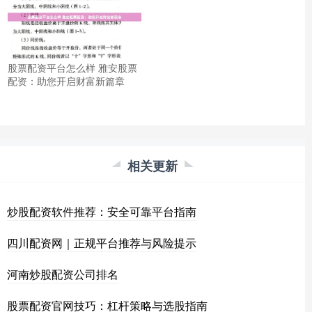
股票配资平台怎么样 雅安股票
配资：助您开启财富新篇章
相关更新
炒股配资软件推荐：安全可靠平台指南
四川配资网｜正规平台推荐与风险提示
河南炒股配资公司排名
股票配资官网技巧：杠杆策略与选股指南