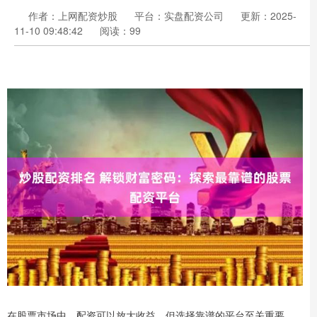
作者：上网配资炒股
平台：实盘配资公司
更新：2025-
11-10 09:48:42
阅读：99
在股票市场中，配资可以放大收益，但选择靠谱的平台至关重要。