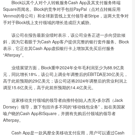
Block以其个人对个人转账服务Cash App及其支付服务终端
Square而闻名。Block的竞争对手包括PayPal（点对点转账应用
Venmo的母公司）和全球新晋线上支付领导者Stripe，这两大竞争对
手对于Block线上支付领域的增长造成巨大威胁。
该公司在报告最新业绩时表示，该公司业务正进一步向贷款倾
斜，因为它着眼于为Cash App客户提供完整的银行套件服务。Block
表示，它正在其Cash App虚拟银行卡上增加其先买后付服务
“Afterpay”。
业绩展望方面，Block重申2024年全年毛利润至少为88.9亿美
元，同比增长18%，该公司上调全年调整后的EBITDA至30亿美元，
高于此前预期的29亿美元；该公司还将2024年调整后的营业利润上
调至15.6亿美元，高于此前所预期的14.4亿美元。
这家移动支付领域的领导者由推特创始人杰克•多尔西（Jack
Dorsey）领导，旗下包括许多不同的“移动钱包业务”，如在美国家
喻户晓的Cash App和Square，并拥有先购后付领域的领导者
Afterpay。
Cash App是一款风靡全美移动支付应用，用户可以通过Cash