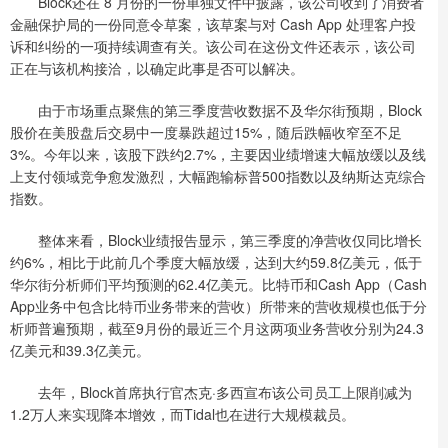
Block还在 8 月份的一份单独文件中披露，该公司收到了消费者
金融保护局的一份同意令草案，该草案与对 Cash App 处理客户投
诉和纠纷的一项持续调查有关。该公司在这份文件还表示，该公司
正在与该机构接洽，以确定此事是否可以解决。
由于市场重点聚焦的第三季度营收数据不及华尔街预期，Block
股价在美股盘后交易中一度暴跌超过15%，随后跌幅收窄至不足
3%。今年以来，该股下跌约2.7%，主要因业绩增速大幅放缓以及线
上支付领域竞争愈发激烈，大幅跑输标普500指数以及纳斯达克综合
指数。
整体来看，Block业绩报告显示，第三季度的净营收仅同比增长
约6%，相比于此前几个季度大幅放缓，达到大约59.8亿美元，低于
华尔街分析师们平均预测的62.4亿美元。比特币和Cash App（Cash
App业务中包含比特币业务带来的营收）所带来的营收规模也低于分
析师普遍预期，截至9月份的最近三个月这两项业务营收分别为24.3
亿美元和39.3亿美元。
去年，Block首席执行官杰克·多西宣布该公司员工上限削减为
1.2万人来实现降本增效，而Tidal也在进行大规模裁员。