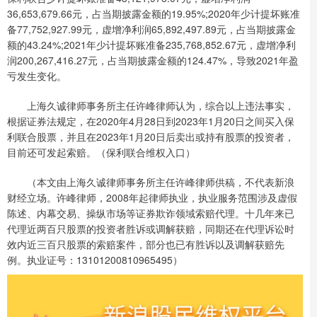
36,653,679.66元，占当期披露金额的19.95%;2020年少计提坏账准
备77,752,927.99元，虚增净利润65,892,497.89元，占当期披露金
额的43.24%;2021年少计提坏账准备235,768,852.67元，虚增净利
润200,267,416.27元，占当期披露金额的124.47%，导致2021年盈
亏发生变化。
上海久诚律师事务所主任许峰律师认为，综合以上违法事实，
根据证券法规定，在2020年4月28日到2023年1月20日之间买入保
利联合股票，并且在2023年1月20日后卖出或持有股票的投资者，
目前还可发起索赔。（保利联合维权入口）
（本文由上海久诚律师事务所主任许峰律师供稿，不代表新浪
财经立场。许峰律师，2008年起律师执业，执业服务范围涉及虚假
陈述、内幕交易、操纵市场等证券欺诈领域索赔代理。十几年来已
代理近两百只股票的投资者胜诉或调解获赔，同期还在代理诉讼时
效内近三百只股票的索赔案件，部分也已有胜诉以及调解获赔先
例。执业证号：13101200810965495）