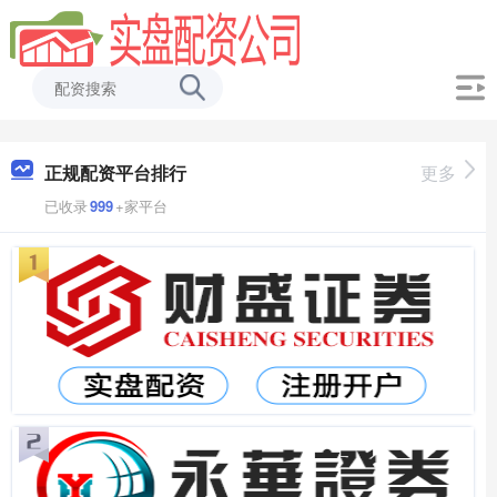
正规配资平台排行
更多
已收录
999
+家平台