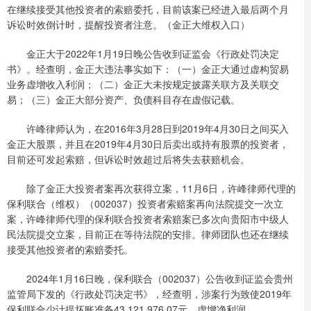
在继续接受其他投资者的索赔委托，目前该案已经进入最后两个月
诉讼时效倒计时，提醒投资者注意。（金正大维权入口）
金正大于2022年1月19日晚公告收到证监会《行政处罚决定
书》。经查明，金正大违法事实如下：（一）金正大通过虚构贸易
业务虚增收入利润；（二）金正大未按规定披露关联方及关联交
易；（三）金正大部分资产、负债科目存在虚假记载。
许峰律师认为，在2016年3月28日到2019年4月30日之间买入
金正大股票，并且在2019年4月30日后卖出或持有股票的投资者，
目前还可发起索赔，但诉讼时效超过后将失去获赔机会。
除了金正大投资者案再次获得立案，11月6日，许峰律师代理的
保利联合（维权）（002037）投资者索赔案再向法院提交一次立
案，许峰律师代理的保利联合投资者索赔案已多次向贵阳市中级人
民法院提交立案，目前正在等待法院的安排。律师团队也还在继续
接受其他投资者的索赔委托。
2024年1月16日晚，保利联合（002037）公告收到证监会贵州
监管局下发的《行政处罚决定书》，经查明，涉案行为致使2019年
保利联合少计提坏账准备43,121,976.07元，虚增净利润