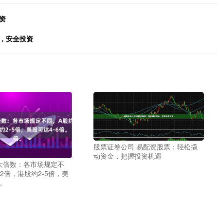
资
，安全投资
股票证卷公司 易配资股票：轻松撬
动资金，把握投资机遇
大倍数：各市场规定不
-2倍，港股约2-5倍，美
倍。